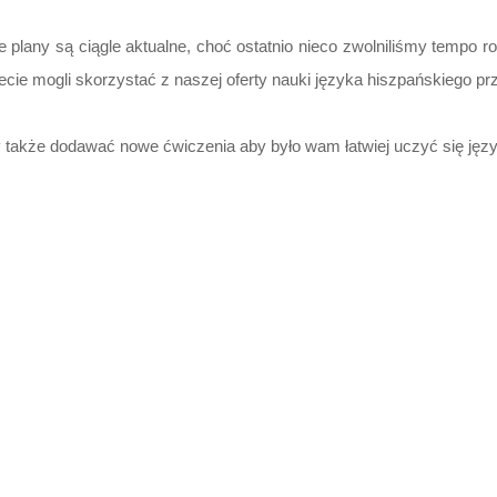
 plany są ciągle aktualne, choć ostatnio nieco zwolniliśmy tempo r
cie mogli skorzystać z naszej oferty nauki języka hiszpańskiego pr
 także dodawać nowe ćwiczenia aby było wam łatwiej uczyć się jęz