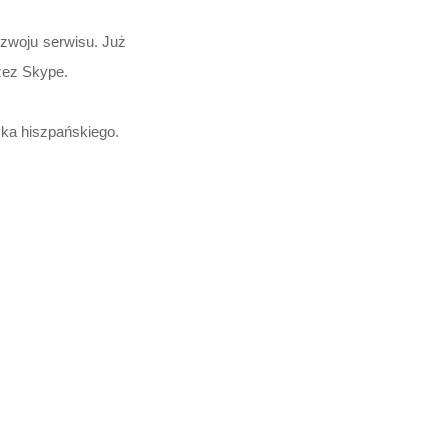
ozwoju serwisu. Już
zez Skype.
yka hiszpańskiego.