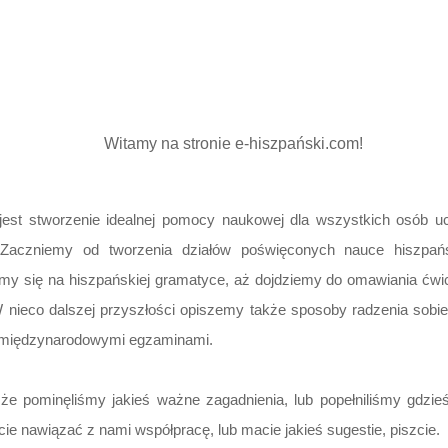
Witamy na stronie e-hiszpański.com!
jest stworzenie idealnej pomocy naukowej dla wszystkich osób u
 Zaczniemy od tworzenia działów poświęconych nauce hiszpańs
imy się na hiszpańskiej gramatyce, aż dojdziemy do omawiania ć
 nieco dalszej przyszłości opiszemy także sposoby radzenia sobie
i międzynarodowymi egzaminami.
 że pominęliśmy jakieś ważne zagadnienia, lub popełniliśmy gdzie
ecie nawiązać z nami współpracę, lub macie jakieś sugestie, piszcie.