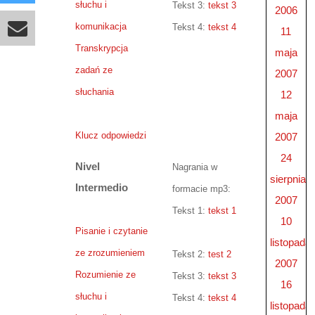
słuchu i
Tekst 3:
tekst 3
listopada 2008
2006
Przyimek sin
komunikacja
Tekst 4:
tekst 4
11
Transkrypcja
Przyimek sobre
maja
zadań ze
2007
Przyimek tres
słuchania
12
maja
Ćwiczenie 1
Klucz odpowiedzi
2007
24
Nivel
Nagrania w
sierpnia
Intermedio
formacie mp3:
2007
Tekst 1:
tekst 1
10
Pisanie i czytanie
listopada
ze zrozumieniem
Tekst 2:
test 2
2007
Rozumienie ze
Tekst 3:
tekst 3
16
słuchu i
Tekst 4:
tekst 4
listopada