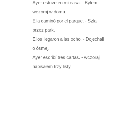
Ayer estuve en mi casa. - Byłem
listopada 2008
Przyimek sin
wczoraj w domu.
Ella caminó por el parque. - Szła
Przyimek sobre
przez park.
Przyimek tres
Ellos llegaron a las ocho. - Dojechali
o ósmej.
Ćwiczenie 1
Ayer escribí tres cartas. - wczoraj
napisałem trzy listy.