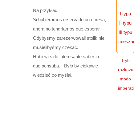
listopada 2008
Przyimek sin
Na przykład:
I typu
Si hubiéramos reservado una mesa,
Przyimek sobre
II typu
ahora no tendríamos que esperar. -
III typu
Przyimek tres
Gdybyśmy zarezerwowali stolik nie
mieszane
musielibyśmy czekać.
Ćwiczenie 1
Hubiera sido interesante saber lo
Tryb
que pensaba. - Było by ciekawie
rozkazują
wiedzieć co myślał.
modo
imperativ