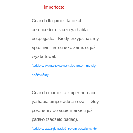
listopada 2008
Przyimek sin
Imperfecto
:
Cuando llegamos tarde al
Przyimek sobre
aeropuerto, el vuelo ya había
Przyimek tres
despegado. - Kiedy przyjechaiśmy
spóźnieni na lotnisko samolot już
Ćwiczenie 1
wystartował.
Najpierw wystartował samalot, potem my się
spóźniliśmy
Cuando íbamos al supermercado,
ya había empezado a nevar. - Gdy
poszliśmy do supermarketu już
padało (zaczeło padać).
Najpierw zaczęło padać, potem poszliśmy do