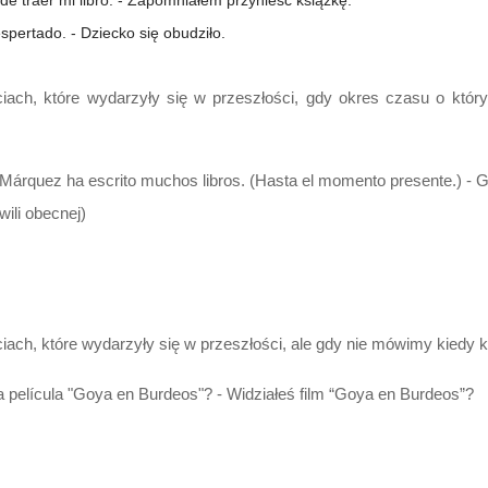
de traer mi libro. - Zapomniałem przynieść książkę.
spertado. - Dziecko się obudziło.
iach, które wydarzyły się w przeszłości, gdy okres czasu o któ
 Márquez ha escrito muchos libros. (Hasta el momento presente.) - 
wili obecnej)
ach, które wydarzyły się w przeszłości, ale gdy nie mówimy kiedy k
a película "Goya en Burdeos"? - Widziałeś film “Goya en Burdeos”?