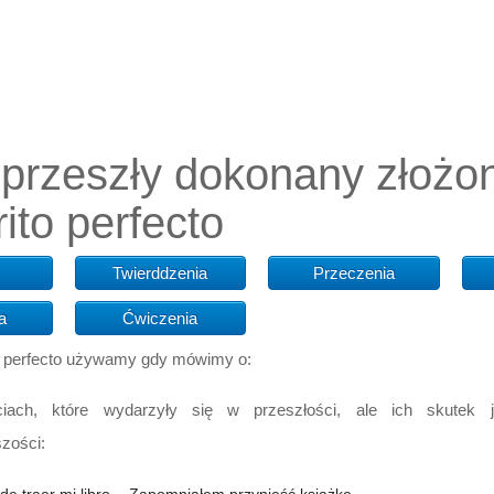
przeszły dokonany złożon
rito perfecto
Twierddzenia
Przeczenia
a
Ćwiczenia
o perfecto używamy gdy mówimy o:
ciach, które wydarzyły się w przeszłości, ale ich skutek 
szości: