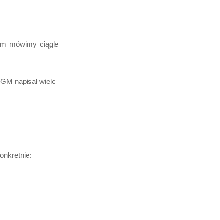
rym mówimy ciągle
GGM napisał wiele
onkretnie: