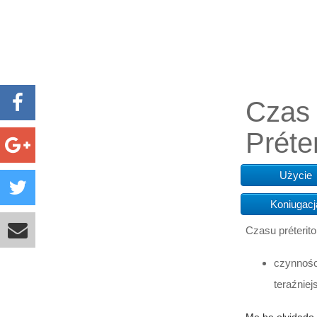
Czas 
Préte
Użycie
Koniugacj
Czasu préterit
czynnoś
teraźniej