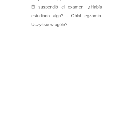
listopada 2008
Przyimek sin
Él suspendió el examen. ¿Había
estudiado algo? - Oblał egzamin.
Przyimek sobre
Uczył się w ogóle?
Przyimek tres
Ćwiczenie 1